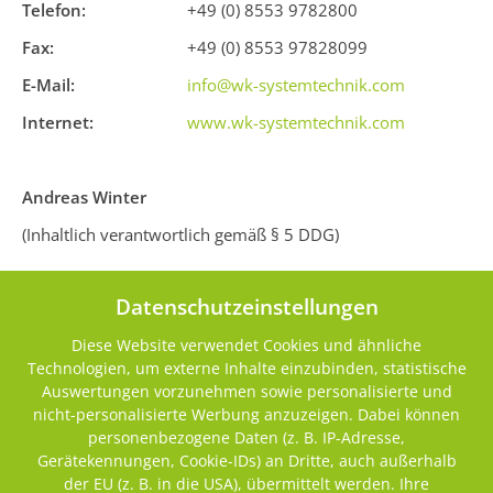
Telefon:
+49 (0) 8553 9782800
Fax:
+49 (0) 8553 97828099
E-Mail:
info@wk-systemtechnik.com
Internet:
www.wk-systemtechnik.com
Andreas Winter
(Inhaltlich verantwortlich gemäß § 5 DDG)
Datenschutzeinstellungen
Gesellschaftsform:
GmbH & Co. KG
Diese Website verwendet Cookies und ähnliche
Registergericht:
Passau, HRA 12668
Technologien, um externe Inhalte einzubinden, statistische
Steuernummer:
157/181/06300
Auswertungen vorzunehmen sowie personalisierte und
nicht-personalisierte Werbung anzuzeigen. Dabei können
USt-Ident-Nr:
DE292818167
personenbezogene Daten (z. B. IP-Adresse,
(gemäß § 27a Umsatzsteuergesetz)
Gerätekennungen, Cookie-IDs) an Dritte, auch außerhalb
der EU (z. B. in die USA), übermittelt werden. Ihre