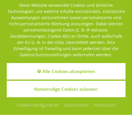
Ihnen, teure Maschinenausfälle weitestgehend zu
Diese Website verwendet Cookies und ähnliche
vermeiden.
Technologien, um externe Inhalte einzubinden, statistische
Auswertungen vorzunehmen sowie personalisierte und
Vorteile einer regelmäßigen Wartung:
nicht-personalisierte Werbung anzuzeigen. Dabei können
personenbezogene Daten (z. B. IP-Adresse,
Reduzierung von Produktionsausfallzeiten /
Gerätekennungen, Cookie-IDs) an Dritte, auch außerhalb
Stillstandszeiten
der EU (z. B. in die USA), übermittelt werden. Ihre
Einbau von originalen Ersatzteilen
Einwilligung ist freiwillig und kann jederzeit über die
Rechtzeitiges Feststellen von verschleißbedingten
Datenschutzeinstellungen widerrufen werden.
Ausfällen
Vermeidung von Folgeschäden
🍪 Alle Cookies akzeptieren
Überprüfen von Produktionsbedingungen
Notwendige Cookies zulassen
SCHWERPUNKTE:
Cookies konfigurieren
Datenschutz
Impressum
Inbetriebnahmen
Telefonsupport
Wartungen
Reparaturen